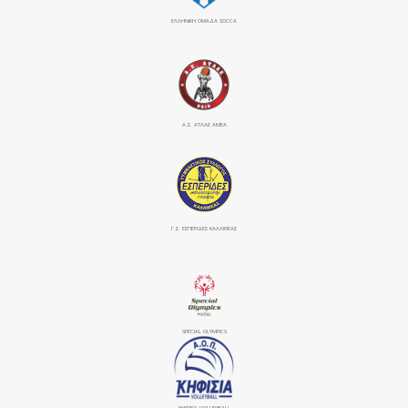
ΕΛΛΗΝΙΚΗ ΟΜΑΔΑ SOCCA
Α.Σ. ΑΤΛΑΣ ΑΜΕΑ
Γ.Σ. ΕΣΠΕΡΙΔΕΣ ΚΑΛΛΙΘΕΑΣ
SPECIAL OLYMPICS
ΚΗΦΙΣΙΆ VOLLEYBALL