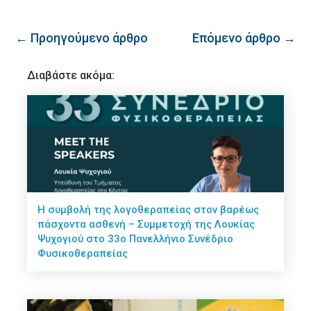
← Προηγούμενο άρθρο
Επόμενο άρθρο →
Διαβάστε ακόμα:
Η συμβολή της λογοθεραπείας στον βαρέως
πάσχοντα ασθενή – Συμμετοχή της Λουκίας
Ψυχογιού στο 33ο Πανελλήνιο Συνέδριο
Φυσικοθεραπείας