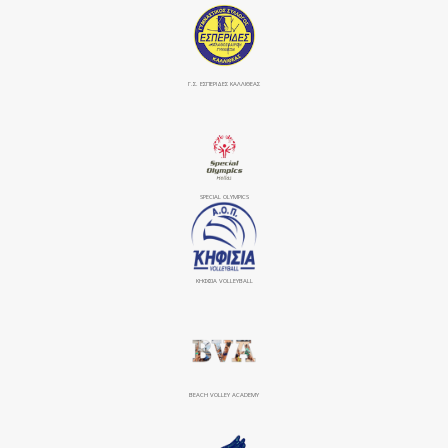
Γ.Σ. ΕΣΠΕΡΙΔΕΣ ΚΑΛΛΙΘΕΑΣ
SPECIAL OLYMPICS
ΚΗΦΙΣΙΆ VOLLEYBALL
BEACH VOLLEY ACADEMY