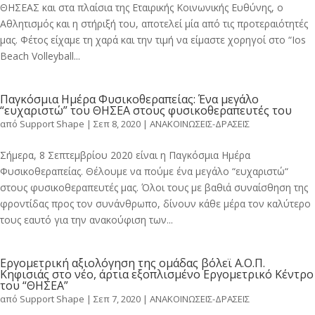
ΘΗΣΕΑΣ και στα πλαίσια της Εταιρικής Κοινωνικής Ευθύνης, ο
Αθλητισμός και η στήριξή του, αποτελεί μία από τις προτεραιότητές
μας. Φέτος είχαμε τη χαρά και την τιμή να είμαστε χορηγοί στο “Ios
Beach Volleyball...
Παγκόσμια Ημέρα Φυσικοθεραπείας: Ένα μεγάλο
“ευχαριστώ” του ΘΗΣΕΑ στους φυσικοθεραπευτές του
από
Support Shape
|
Σεπ 8, 2020
|
ΑΝΑΚΟΙΝΩΣΕΙΣ-ΔΡΑΣΕΙΣ
Σήμερα, 8 Σεπτεμβρίου 2020 είναι η Παγκόσμια Ημέρα
Φυσικοθεραπείας. Θέλουμε να πούμε ένα μεγάλο “ευχαριστώ“
στους φυσικοθεραπευτές μας. Όλοι τους με βαθιά συναίσθηση της
φροντίδας προς τον συνάνθρωπο, δίνουν κάθε μέρα τον καλύτερο
τους εαυτό για την ανακούφιση των...
Εργομετρική αξιολόγηση της ομάδας βόλεϊ Α.Ο.Π.
Κηφισιάς στο νέο, άρτια εξοπλισμένο Εργομετρικό Κέντρο
του “ΘΗΣΕΑ”
από
Support Shape
|
Σεπ 7, 2020
|
ΑΝΑΚΟΙΝΩΣΕΙΣ-ΔΡΑΣΕΙΣ