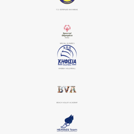
Γ.Σ. ΕΣΠΕΡΙΔΕΣ ΚΑΛΛΙΘΕΑΣ
SPECIAL OLYMPICS
ΚΗΦΙΣΙΆ VOLLEYBALL
BEACH VOLLEY ACADEMY