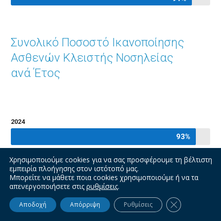
Συνολικό Ποσοστό Ικανοποίησης
Ασθενών Κλειστής Νοσηλείας
ανά Έτος
2024
93%
93%
2023
Χρησιμοποιούμε cookies για να σας προσφέρουμε τη βέλτιστη
εμπειρία πλοήγησης στον ιστότοπό μας.
94%
94%
Μπορείτε να μάθετε ποια cookies χρησιμοποιούμε ή να τα
απενεργοποιήσετε στις
ρυθμίσεις
.
2022
Κλείσιμο του 
Αποδοχή
Απόρριψη
Ρυθμίσεις
91%
91%