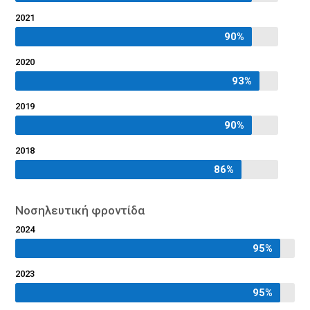
2021
90%
90%
2020
93%
93%
2019
90%
90%
2018
86%
86%
Νοσηλευτική φροντίδα
2024
95%
95%
2023
95%
95%