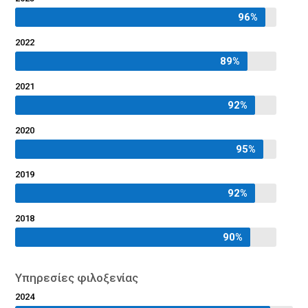
96%
96%
2022
89%
89%
2021
92%
92%
2020
95%
95%
2019
92%
92%
2018
90%
90%
Υπηρεσίες φιλοξενίας
2024