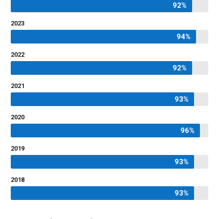
92%
92%
2023
94%
94%
2022
92%
92%
2021
93%
93%
2020
96%
96%
2019
93%
93%
2018
93%
93%