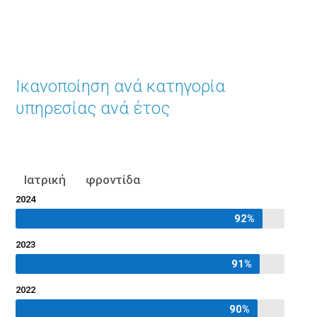
Ικανοποίηση ανά κατηγορία
υπηρεσίας ανά έτος
Ιατρική φροντίδα
2024
92%
92%
2023
91%
91%
2022
90%
90%