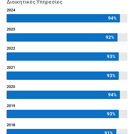
Διοικητικές Υπηρεσίες
2024
94%
94%
2023
92%
92%
2022
93%
93%
2021
93%
93%
2020
94%
94%
2019
93%
93%
2018
91%
91%