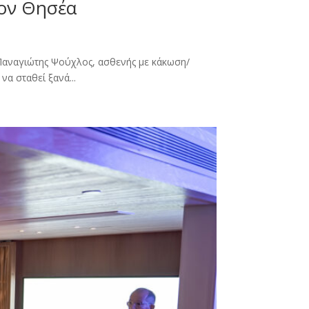
τον Θησέα
Παναγιώτης Ψούχλος, ασθενής με κάκωση/
α σταθεί ξανά...