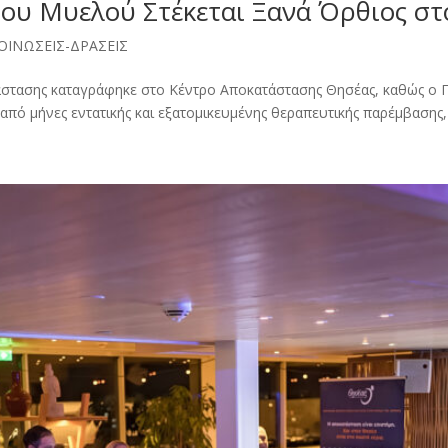
ίου Μυελού Στέκεται Ξανά Όρθιος σ
ΟΙΝΩΣΕΙΣ-ΔΡΑΣΕΙΣ
τάστασης καταγράφηκε στο Κέντρο Αποκατάστασης Θησέας, καθώς ο 
πό μήνες εντατικής και εξατομικευμένης θεραπευτικής παρέμβασης, ν