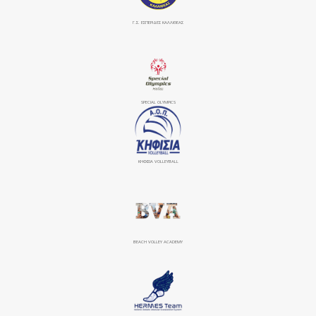
Γ.Σ. ΕΣΠΕΡΙΔΕΣ ΚΑΛΛΙΘΕΑΣ
SPECIAL OLYMPICS
ΚΗΦΙΣΙΆ VOLLEYBALL
BEACH VOLLEY ACADEMY