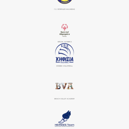
Γ.Σ. ΕΣΠΕΡΙΔΕΣ ΚΑΛΛΙΘΕΑΣ
SPECIAL OLYMPICS
ΚΗΦΙΣΙΆ VOLLEYBALL
BEACH VOLLEY ACADEMY