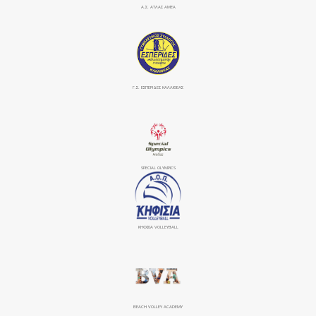
Α.Σ. ΑΤΛΑΣ ΑΜΕΑ
Γ.Σ. ΕΣΠΕΡΙΔΕΣ ΚΑΛΛΙΘΕΑΣ
SPECIAL OLYMPICS
ΚΗΦΙΣΙΆ VOLLEYBALL
BEACH VOLLEY ACADEMY