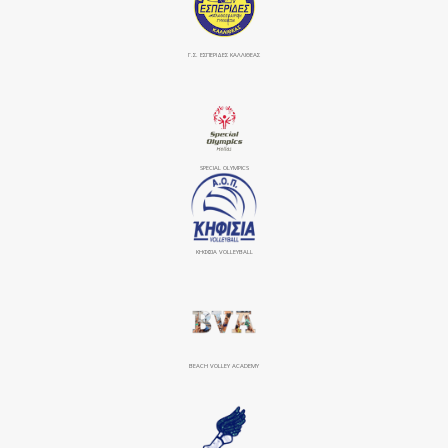
Γ.Σ. ΕΣΠΕΡΙΔΕΣ ΚΑΛΛΙΘΕΑΣ
SPECIAL OLYMPICS
ΚΗΦΙΣΙΆ VOLLEYBALL
BEACH VOLLEY ACADEMY