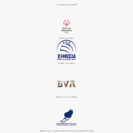
Γ.Σ. ΕΣΠΕΡΙΔΕΣ ΚΑΛΛΙΘΕΑΣ
SPECIAL OLYMPICS
ΚΗΦΙΣΙΆ VOLLEYBALL
BEACH VOLLEY ACADEMY
HERMES TEAM | HELLENIC ROBOTIC MODULAR EXOSKELETON SYSTEM