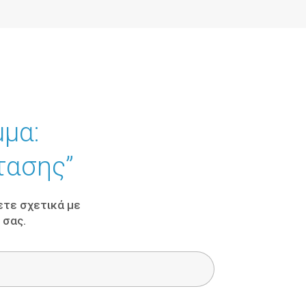
μμα:
τασης”
ετε σχετικά με
 σας.