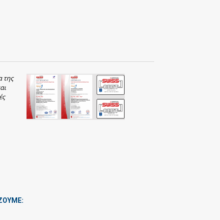
α της
αι
ές
ΖΟΥΜΕ: