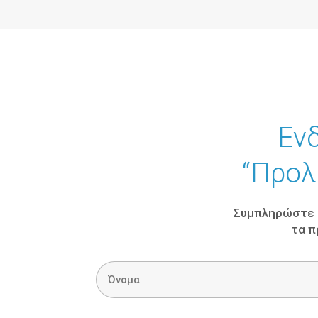
Ενδ
“Προλ
Συμπληρώστε τ
τα π