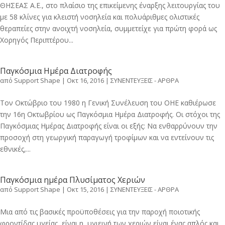
ΘΗΣΕΑΣ Α.Ε., στο πλαίσιο της επικείμενης έναρξης λειτουργίας του
με 58 κλίνες για κλειστή νοσηλεία και πολυάριθμες ολιστικές
θεραπείες στην ανοιχτή νοσηλεία, συμμετείχε για πρώτη φορά ως
Χορηγός Περιπτέρου...
Παγκόσμια Ημέρα Διατροφής
από
Support Shape
|
Οκτ 16, 2016
|
ΣΥΝΕΝΤΕΥΞΕΙΣ - ΑΡΘΡΑ
Τον Οκτώβριο του 1980 η Γενική Συνέλευση του ΟΗΕ καθιέρωσε
την 16η Οκτωβρίου ως Παγκόσμια Ημέρα Διατροφής. Οι στόχοι της
Παγκόσμιας Ημέρας Διατροφής είναι οι εξής: Να ενθαρρύνουν την
προσοχή στη γεωργική παραγωγή τροφίμων και να εντείνουν τις
εθνικές,...
Παγκόσμια ημέρα Πλυσίματος Χεριών
από
Support Shape
|
Οκτ 15, 2016
|
ΣΥΝΕΝΤΕΥΞΕΙΣ - ΑΡΘΡΑ
Μια από τις βασικές προϋποθέσεις για την παροχή ποιοτικής
φροντίδας υγείας, είναι η υγιεινή των χεριών είναι ένας απλός και