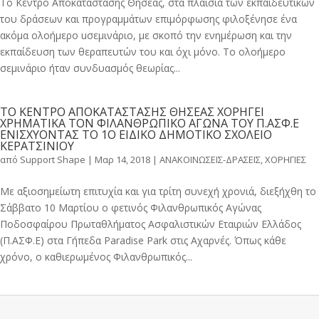
Το Κέντρο Αποκατάστασης Θησέας, στα πλαίσια των εκπαιδευτικών
του δράσεων και προγραμμάτων επιμόρφωσης φιλοξένησε ένα
ακόμα ολοήμερο uσεμινάριο, με σκοπό την ενημέρωση και την
εκπαίδευση των θεραπευτών του και όχι μόνο. Το ολοήμερο
σεμινάριο ήταν συνδυασμός θεωρίας...
ΤΟ ΚΕΝΤΡΟ ΑΠΟΚΑΤΑΣΤΑΣΗΣ ΘΗΣΕΑΣ ΧΟΡΗΓΕΙ
ΧΡΗΜΑΤΙΚΑ ΤΟΝ ΦΙΛΑΝΘΡΩΠΙΚΟ ΑΓΩΝΑ ΤΟΥ Π.ΑΣΦ.Ε
ΕΝΙΣΧΥΟΝΤΑΣ ΤΟ 1Ο ΕΙΔΙΚΟ ΔΗΜΟΤΙΚΟ ΣΧΟΛΕΙΟ
ΚΕΡΑΤΣΙΝΙΟΥ
από
Support Shape
|
Μαρ 14, 2018
|
ΑΝΑΚΟΙΝΩΣΕΙΣ-ΔΡΑΣΕΙΣ
,
ΧΟΡΗΓΙΕΣ
Με αξιοσημείωτη επιτυχία και για τρίτη συνεχή χρονιά, διεξήχθη το
Σάββατο 10 Μαρτίου ο φετινός Φιλανθρωπικός Αγώνας
Ποδοσφαίρου Πρωταθλήματος Ασφαλιστικών Εταιριών Ελλάδος
(Π.ΑΣΦ.Ε) στα Γήπεδα Paradise Park στις Αχαρνές. Όπως κάθε
χρόνο, ο καθιερωμένος Φιλανθρωπικός...