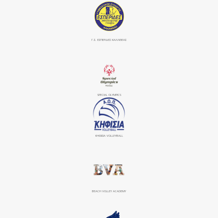
Γ.Σ. ΕΣΠΕΡΙΔΕΣ ΚΑΛΛΙΘΕΑΣ
SPECIAL OLYMPICS
ΚΗΦΙΣΙΆ VOLLEYBALL
BEACH VOLLEY ACADEMY