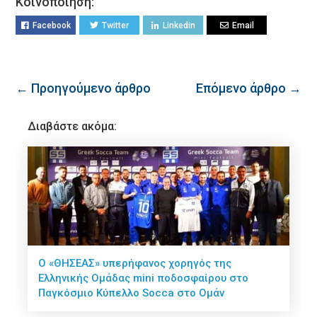
Κοινοποίηση:
Facebook
Twitter
Linkedin
Email
← Προηγούμενο άρθρο
Επόμενο άρθρο →
Διαβάστε ακόμα:
O «ΘΗΣΕΑΣ» υπερήφανος χορηγός της
Ελληνικής Ομάδας mini ποδοσφαίρου στο
Παγκόσμιο Κύπελλο Socca στο Ομάν