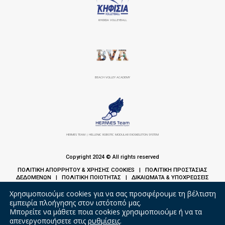
ΚΗΦΙΣΙΆ VOLLEYBALL
BEACH VOLLEY ACADEMY
HERMES TEAM | HELLENIC ROBOTIC MODULAR EXOSKELETON SYSTEM
Copyright 2024 © All rights reserved
ΠΟΛΙΤΙΚΗ ΑΠΟΡΡΗΤΟΥ & ΧΡΗΣΗΣ COOKIES
ΠΟΛΙΤΙΚΗ ΠΡΟΣΤΑΣΙΑΣ
|
ΔΕΔΟΜΕΝΩΝ
ΠΟΛΙΤΙΚΗ ΠΟΙΟΤΗΤΑΣ
ΔΙΚΑΙΩΜΑΤΑ & ΥΠΟΧΡΕΩΣΕΙΣ
|
|
ΑΣΘΕΝΩΝ
Χρησιμοποιούμε cookies για να σας προσφέρουμε τη βέλτιστη
εμπειρία πλοήγησης στον ιστότοπό μας.
Μπορείτε να μάθετε ποια cookies χρησιμοποιούμε ή να τα
απενεργοποιήσετε στις
ρυθμίσεις
.