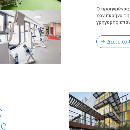
O προηγμένος 
τον πυρήνα τη
γρήγορης επα
Δείτε τα
ς
ας