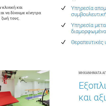
 κλινική και
N
Υπηρεσία απομ
ι να δίνουμε κίνητρα
συμβουλευτική
 ζωή τους.
N
Υπηρεσία μετα
διαμορφωμένο
N
Θεραπευτικές 
ΜΗΧΑΝΗΜΑΤΑ ΑΠ
Εξοπλι
και αξ