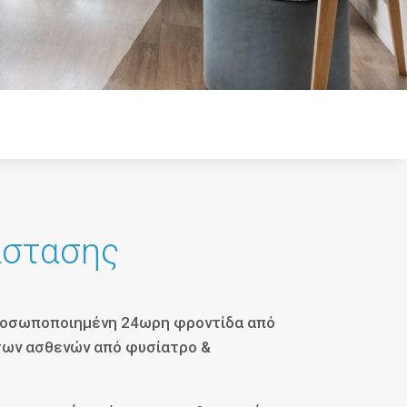
άστασης
προσωποποιημένη 24ωρη φροντίδα από
 των ασθενών από φυσίατρο &