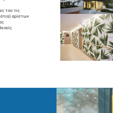
υς του τις
άτια) αρίστων
ας
θενείς