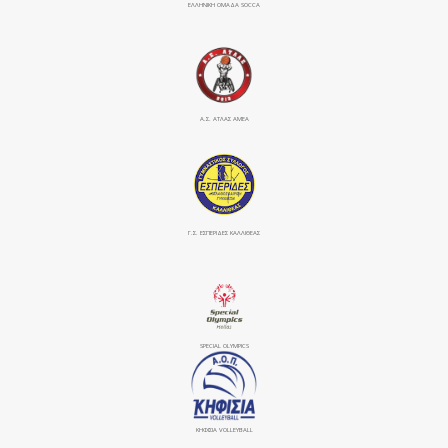
ΕΛΛΗΝΙΚΗ ΟΜΑΔΑ SOCCA
Α.Σ. ΑΤΛΑΣ ΑΜΕΑ
Γ.Σ. ΕΣΠΕΡΙΔΕΣ ΚΑΛΛΙΘΕΑΣ
SPECIAL OLYMPICS
ΚΗΦΙΣΙΆ VOLLEYBALL