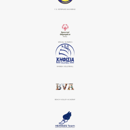
Γ.Σ. ΕΣΠΕΡΙΔΕΣ ΚΑΛΛΙΘΕΑΣ
SPECIAL OLYMPICS
ΚΗΦΙΣΙΆ VOLLEYBALL
BEACH VOLLEY ACADEMY