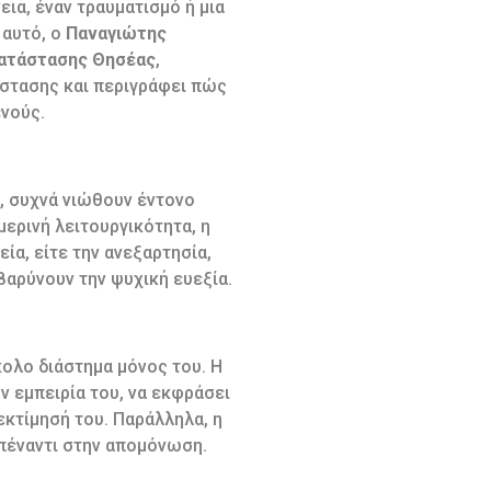
ια, έναν τραυματισμό ή μια
 αυτό, ο
Παναγιώτης
κατάστασης Θησέας
,
άστασης και περιγράφει πώς
ενούς.
, συχνά νιώθουν έντονο
μερινή λειτουργικότητα, η
ία, είτε την ανεξαρτησία,
βαρύνουν την ψυχική ευεξία.
κολο διάστημα μόνος του. Η
ν εμπειρία του, να εκφράσει
εκτίμησή του. Παράλληλα, η
απέναντι στην απομόνωση.