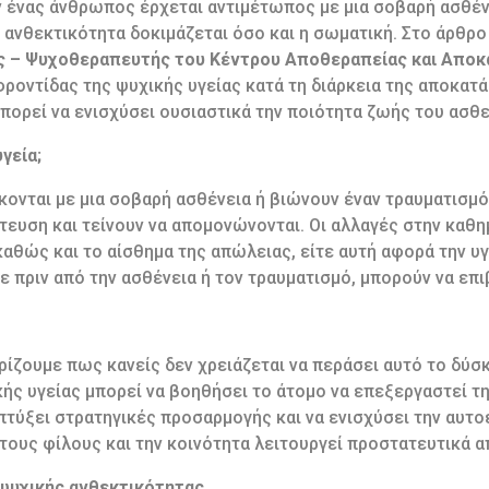
ν ένας άνθρωπος έρχεται αντιμέτωπος με μια σοβαρή ασθένε
 ανθεκτικότητα δοκιμάζεται όσο και η σωματική. Στο άρθρο
 – Ψυχοθεραπευτής του Κέντρου Αποθεραπείας και Απο
φροντίδας της ψυχικής υγείας κατά τη διάρκεια της αποκατ
μπορεί να ενισχύσει ουσιαστικά την ποιότητα ζωής του ασθ
γεία;
κονται με μια σοβαρή ασθένεια ή βιώνουν έναν τραυματισμό
τευση και τείνουν να απομονώνονται. Οι αλλαγές στην καθη
καθώς και το αίσθημα της απώλειας, είτε αυτή αφορά την υγε
ε πριν από την ασθένεια ή τον τραυματισμό, μπορούν να επι
ρίζουμε πως κανείς δεν χρειάζεται να περάσει αυτό το δύσ
ής υγείας μπορεί να βοηθήσει το άτομο να επεξεργαστεί τη
πτύξει στρατηγικές προσαρμογής και να ενισχύσει την αυτο
 τους φίλους και την κοινότητα λειτουργεί προστατευτικά 
 ψυχικής ανθεκτικότητας