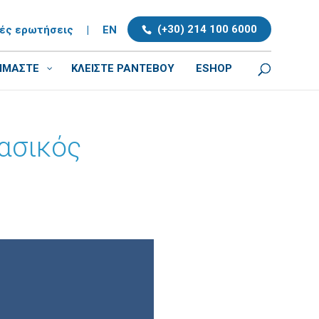
(+30) 214 100 6000
νές ερωτήσεις
|
EN
ΕΙΜΑΣΤΕ
ΚΛΕΊΣΤΕ ΡΑΝΤΕΒΟΎ
ESHOP
Βασικός