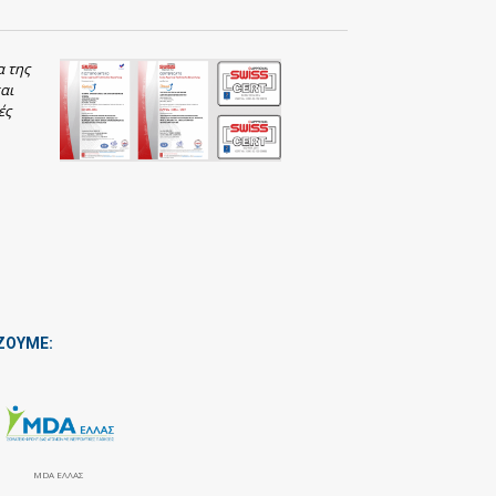
α της
αι
ές
ΖΟΥΜΕ:
MDA ΕΛΛΑΣ