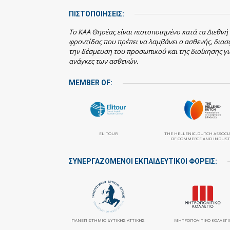
ΠΙΣΤΟΠΟΙΗΣΕΙΣ:
Το ΚΑΑ Θησέας είναι πιστοποιημένο κατά τα Διεθνή
φροντίδας που πρέπει να λαμβάνει ο ασθενής, δια
την δέσμευση του προσωπικού και της διοίκησης γι
ανάγκες των ασθενών.
MEMBER OF:
ELITOUR
THE HELLENIC-DUTCH ASSOCI
OF COMMERCE AND INDUST
ΣΥΝΕΡΓΑΖΌΜΕΝΟΙ ΕΚΠΑΙΔΕΥΤΙΚΟΊ ΦΟΡΕΊΣ:
ΠΑΝΕΠΙΣΤΉΜΙΟ ΔΥΤΙΚΉΣ ΑΤΤΙΚΉΣ
ΜΗΤΡΟΠΟΛΙΤΙΚΌ ΚΟΛΛΈΓΙ