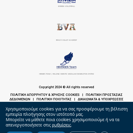
ΚΗΦΙΣΙΆ VOLLEYBALL
BEACH VOLLEY ACADEMY
HERMES TEAM | HELLENIC ROBOTIC MODULAR EXOSKELETON SYSTEM
Copyright 2024 © All rights reserved
ΠΟΛΙΤΙΚΗ ΑΠΟΡΡΗΤΟΥ & ΧΡΗΣΗΣ COOKIES
ΠΟΛΙΤΙΚΗ ΠΡΟΣΤΑΣΙΑΣ
|
ΔΕΔΟΜΕΝΩΝ
ΠΟΛΙΤΙΚΗ ΠΟΙΟΤΗΤΑΣ
ΔΙΚΑΙΩΜΑΤΑ & ΥΠΟΧΡΕΩΣΕΙΣ
|
|
ΑΣΘΕΝΩΝ
Χρησιμοποιούμε cookies για να σας προσφέρουμε τη βέλτιστη
εμπειρία πλοήγησης στον ιστότοπό μας.
Μπορείτε να μάθετε ποια cookies χρησιμοποιούμε ή να τα
απενεργοποιήσετε στις
ρυθμίσεις
.