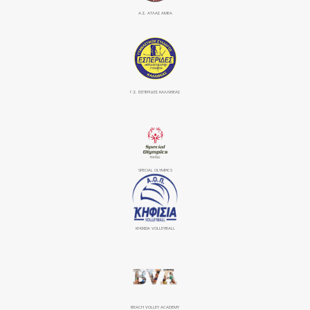
Α.Σ. ΑΤΛΑΣ ΑΜΕΑ
Γ.Σ. ΕΣΠΕΡΙΔΕΣ ΚΑΛΛΙΘΕΑΣ
SPECIAL OLYMPICS
ΚΗΦΙΣΙΆ VOLLEYBALL
BEACH VOLLEY ACADEMY