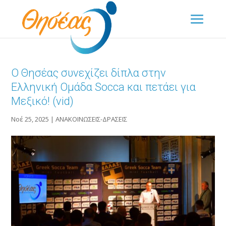
Ο Θησέας συνεχίζει δίπλα στην
Ελληνική Ομάδα Socca και πετάει για
Μεξικό! (vid)
Νοέ 25, 2025
|
ΑΝΑΚΟΙΝΩΣΕΙΣ-ΔΡΑΣΕΙΣ