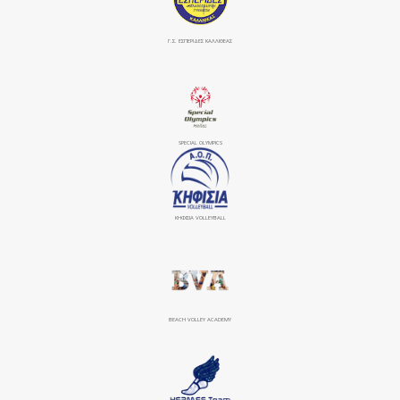
Γ.Σ. ΕΣΠΕΡΙΔΕΣ ΚΑΛΛΙΘΕΑΣ
SPECIAL OLYMPICS
ΚΗΦΙΣΙΆ VOLLEYBALL
BEACH VOLLEY ACADEMY