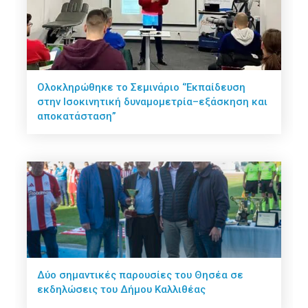
Ολοκληρώθηκε το Σεμινάριο ‘’Εκπαίδευση
στην Ισοκινητική δυναμομετρία–εξάσκηση και
αποκατάσταση”
Δύο σημαντικές παρουσίες του Θησέα σε
εκδηλώσεις του Δήμου Καλλιθέας