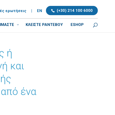
(+30) 214 100 6000
νές ερωτήσεις
|
EN
ΕΙΜΑΣΤΕ
ΚΛΕΊΣΤΕ ΡΑΝΤΕΒΟΎ
ESHOP
ς ή
ή και
κής
 από ένα