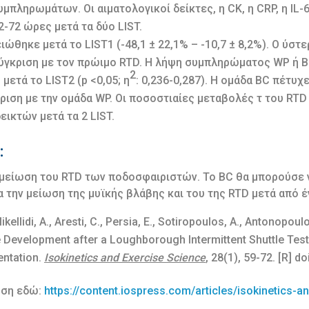
πληρωμάτων. Οι αιματολογικοί δείκτες, η CK, η CRP, η IL-6
2-72 ώρες μετά τα δύο LIST.
ιώθηκε μετά το LIST1 (-48,1 ± 22,1% – -10,7 ± 8,2%). Ο ύστ
ύγκριση με τον πρώιμο RTD. Η λήψη συμπληρώματος WP ή 
2
ετά το LIST2 (p <0,05; η
: 0,236-0,287). Η ομάδα BC πέτυ
ριση με την ομάδα WP. Οι ποσοστιαίες μεταβολές τ του RTD
ικτών μετά τα 2 LIST.
:
 μείωση του RTD των ποδοσφαιριστών. Το BC θα μπορούσε ν
την μείωση της μυϊκής βλάβης και του της RTD μετά από έ
kellidi, A., Aresti, C., Persia, E., Sotiropoulos, A., Antonopou
Development after a Loughborough Intermittent Shuttle Test 
ntation.
Isokinetics and Exercise Science
, 28(1), 59-72. [R] do
υση εδώ:
https://content.iospress.com/articles/isokinetics-a