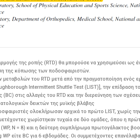
μογής της ροπής (RTD) θα μπορούσε να χρησιμεύσει ως έν
ηση της κόπωσης των ποδοσφαιριστών.
ν μεταβολών του RTD μετά από την πραγματοποίηση ενός 
hborough Intermittent Shuttle Test (LIST)], την επίδραση
 (BC) στις αλλαγές του RTD και την διερεύνηση των σχέσ
ματολογικών δεικτών της μυϊκής βλάβης
οσφαιριστές ολοκλήρωσαν αρχικά το πρώτο LIST, χωρίς τ
υμμετέχοντες χωρίστηκαν τυχαία σε δύο ομάδες, όπου η πρ
(WP, N = 8) και η δεύτερη συμπλήρωμα πρωτογάλακτος βοοει
g WP είτε BC για 6 εβδομάδες. Οι συμμετέχοντες επανέλαβαν