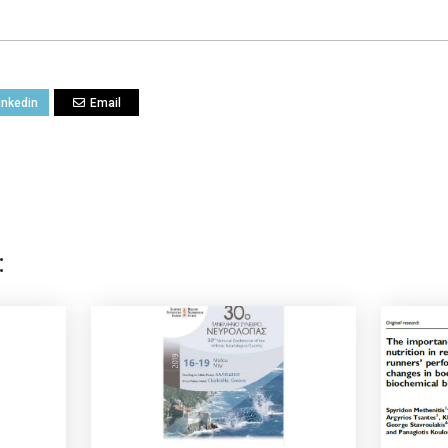
inkedin
Email
: