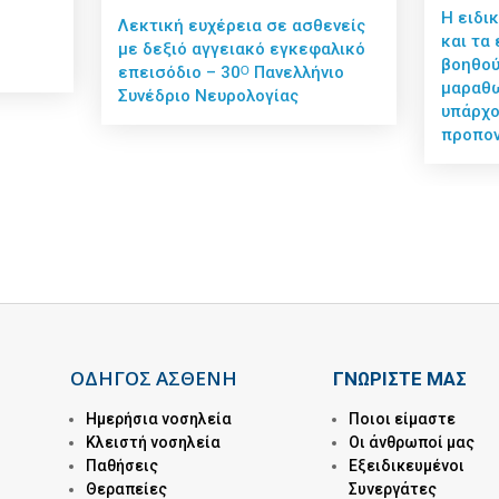
Η ειδι
Λεκτική ευχέρεια σε ασθενείς
και τα
με δεξιό αγγειακό εγκεφαλικό
βοηθού
επεισόδιο – 30ᴼ Πανελλήνιο
μαραθω
Συνέδριο Νευρολογίας
υπάρχο
προπον
ΟΔΗΓΟΣ ΑΣΘΕΝΗ
ΓΝΩΡΙΣΤΕ ΜΑΣ
Ημερήσια νοσηλεία
Ποιοι είμαστε
Kλειστή νοσηλεία
Οι άνθρωποί μας
Παθήσεις
Εξειδικευμένοι
Θεραπείες
Συνεργάτες