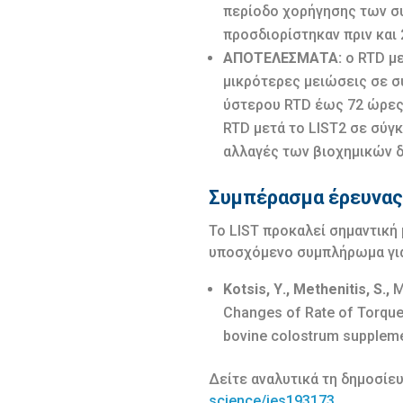
περίοδο χορήγησης των συμ
προσδιορίστηκαν πριν και 
ΑΠΟΤΕΛΕΣΜΑΤΑ:
ο RTD με
μικρότερες μειώσεις σε σ
ύστερου RTD έως 72 ώρες μ
RTD μετά το LIST2 σε σύγκ
αλλαγές των βιοχημικών δε
Συμπέρασμα έρευνας
Το LIST προκαλεί σημαντική
υποσχόμενο συμπλήρωμα για 
Kotsis, Υ.,
Methenitis, S.,
Mi
Changes of Rate of Torque 
bovine colostrum suppleme
Δείτε αναλυτικά τη δημοσίε
science/ies193173