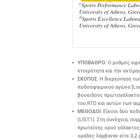
ΥΠΟΒΑΘΡΟ:
Ο ρυθμός εφαρ
ετοιμότητα και την εκτίμ
ΣΚΟΠΟΣ:
Η διερεύνηση τω
ποδοσφαιρικού αγώνα [Loug
βοοειδούς πρωτογάλακτος
του RTD και αυτών των αι
ΜΕΘΟΔΟΙ:
Είκοσι δύο ποδ
(LIST1). Στη συνέχεια, σ
πρωτεΐνης ορού γάλακτος 
ομάδες λάμβαναν είτε 3,2 