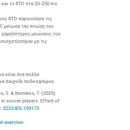
 και το RTD στα 20-250 ms
ερος RTD παρουσίασε τις
BC μείωσε την πτώση του
χε χαμηλότερες μειώσεις του
 συσχετίστηκαν με τις
α είναι ένα πολλά
να παιχνίδι ποδοσφαίρου.
lou, S. & Nomikos, T. (2020).
in soccer players. Effect of
i:
3233/IES-193173
nd-exercise-