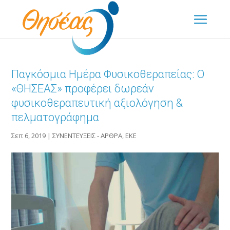
Παγκόσμια Ημέρα Φυσικοθεραπείας: Ο
«ΘΗΣΕΑΣ» προφέρει δωρεάν
φυσικοθεραπευτική αξιολόγηση &
πελματογράφημα
Σεπ 6, 2019
|
ΣΥΝΕΝΤΕΥΞΕΙΣ - ΑΡΘΡΑ
,
ΕΚΕ