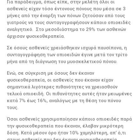
Για παράδειγμα, όπως είπε, στην μελέτη όλοι οι
ασθενείς είχαν τόσο έντονους πόνους που μέσα σε 3
μήνες από την έναρξη των πόνων ζητούσαν από τους
γιατρούς να τους συνταγογραφήσουν κάποιο οπιοειδές
αναλγητικό. Στο μεσοδιάστημα το 29% των ασθενών
άρχισαν φυσικοθεραπεία.
Σε όσους ασθενείς χρειάσθηκαν ισχυρά παυσίπονα, η
συνταγογράφηση των οπιοειδών έγινε μετά τον τρίτο
μήνα από τη διάγνωση του μυοσκελετικού πόνου.
Ενώ, σε σύγκριση με όσους δεν έκαναν
φυσικοθεραπεία, οι ασθενείς που έκαναν είχαν
σημαντικά λιγότερες πιθανότητες να χρειασθούν
τελικά οπιοειδή. Οι πιθανότητες αυτές ήταν μειωμένες
κατά 7% έως 16%, αναλόγως με τη θέση του πόνου
τους.
Όσοι ασθενείς χρησιμοποίησαν κάποιο οπιοειδές παρά
την φυσικοθεραπεία που έκαναν, έλαβαν μικρότερη
δόση. Κατά μέσον όρο ήταν 10% χαμηλότερη, απ’ ό,τι
στους ασθενείς που δεν έκαναν φυσικοθεραπεία.