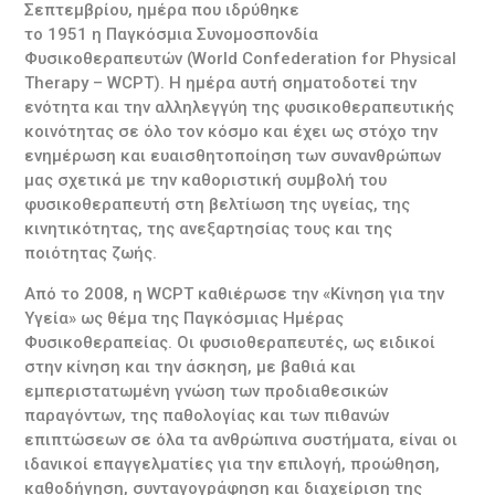
Σεπτεμβρίου, ημέρα που ιδρύθηκε
το 1951 η Παγκόσμια Συνομοσπονδία
Φυσικοθεραπευτών (World Confederation for Physical
Therapy – WCPT). Η ημέρα αυτή σηματοδοτεί την
ενότητα και την αλληλεγγύη της φυσικοθεραπευτικής
κοινότητας σε όλο τον κόσμο και έχει ως στόχο την
ενημέρωση και ευαισθητοποίηση των συνανθρώπων
μας σχετικά με την καθοριστική συμβολή του
φυσικοθεραπευτή στη βελτίωση της υγείας, της
κινητικότητας, της ανεξαρτησίας τους και της
ποιότητας ζωής.
Από το 2008, η WCPT καθιέρωσε την «Κίνηση για την
Υγεία» ως θέμα της Παγκόσμιας Ημέρας
Φυσικοθεραπείας. Οι φυσιοθεραπευτές, ως ειδικοί
στην κίνηση και την άσκηση, με βαθιά και
εμπεριστατωμένη γνώση των προδιαθεσικών
παραγόντων, της παθολογίας και των πιθανών
επιπτώσεων σε όλα τα ανθρώπινα συστήματα, είναι οι
ιδανικοί επαγγελματίες για την επιλογή, προώθηση,
καθοδήγηση, συνταγογράφηση και διαχείριση της