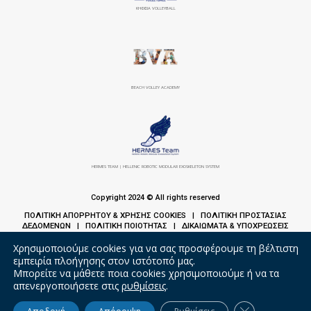
ΚΗΦΙΣΙΆ VOLLEYBALL
BEACH VOLLEY ACADEMY
HERMES TEAM | HELLENIC ROBOTIC MODULAR EXOSKELETON SYSTEM
Copyright 2024 © All rights reserved
ΠΟΛΙΤΙΚΗ ΑΠΟΡΡΗΤΟΥ & ΧΡΗΣΗΣ COOKIES
ΠΟΛΙΤΙΚΗ ΠΡΟΣΤΑΣΙΑΣ
|
ΔΕΔΟΜΕΝΩΝ
ΠΟΛΙΤΙΚΗ ΠΟΙΟΤΗΤΑΣ
ΔΙΚΑΙΩΜΑΤΑ & ΥΠΟΧΡΕΩΣΕΙΣ
|
|
ΑΣΘΕΝΩΝ
Χρησιμοποιούμε cookies για να σας προσφέρουμε τη βέλτιστη
εμπειρία πλοήγησης στον ιστότοπό μας.
Μπορείτε να μάθετε ποια cookies χρησιμοποιούμε ή να τα
απενεργοποιήσετε στις
ρυθμίσεις
.
Κλείσιμο του 