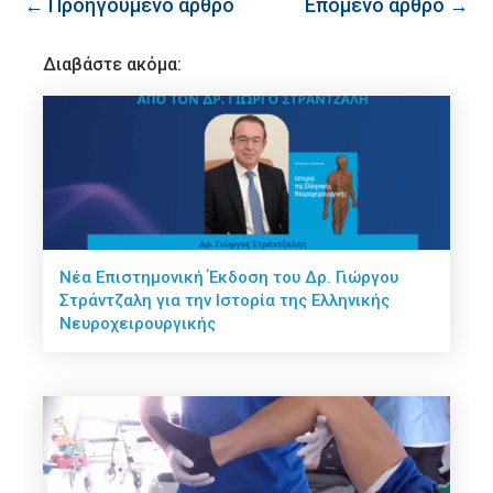
← Προηγούμενο άρθρο
Επόμενο άρθρο →
Διαβάστε ακόμα:
Νέα Επιστημονική Έκδοση του Δρ. Γιώργου
Στράντζαλη για την Ιστορία της Ελληνικής
Νευροχειρουργικής