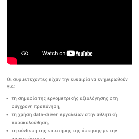
Οι συμμετέχοντες είχαν την ευκαιρία να ενημερωθούν
για:
τη σημασία της εργομετρικής αξιολόγησης στη
σύγχρονη προπόνηση,
τη χρήση data-driven εργαλείων στην αθλητική
παρακολούθηση,
τη σύνδεση της επιστήμης της άσκησης με την
αποκατάσταση,