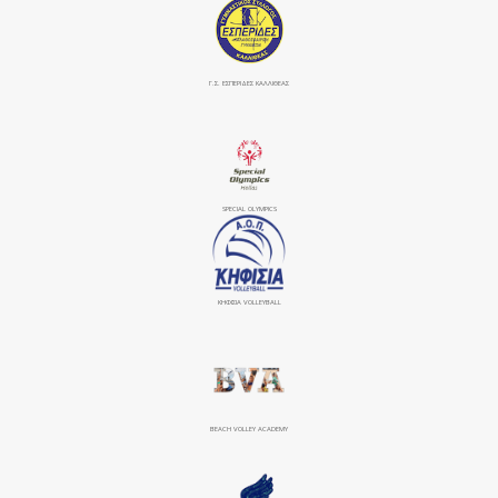
Γ.Σ. ΕΣΠΕΡΙΔΕΣ ΚΑΛΛΙΘΕΑΣ
SPECIAL OLYMPICS
ΚΗΦΙΣΙΆ VOLLEYBALL
BEACH VOLLEY ACADEMY