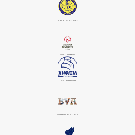
Γ.Σ. ΕΣΠΕΡΙΔΕΣ ΚΑΛΛΙΘΕΑΣ
SPECIAL OLYMPICS
ΚΗΦΙΣΙΆ VOLLEYBALL
BEACH VOLLEY ACADEMY