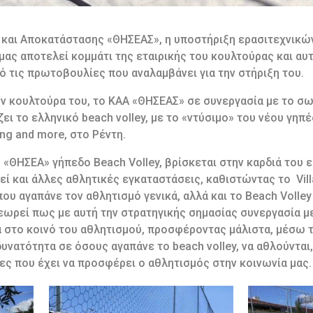
 και Αποκατάστασης «ΘΗΣΕΑΣ», η υποστήριξη ερασιτεχνικώ
ς αποτελεί κομμάτι της εταιρικής του κουλτούρας και αυτό
ό τις πρωτοβουλίες που αναλαμβάνει για την στήριξη του.
ην κουλτούρα του, το ΚΑΑ «ΘΗΣΕΑΣ» σε συνεργασία με το σω
ει το ελληνικό beach volley, με το «ντύσιμο» του νέου γηπέ
ing and more, στο Ρέντη.
 «ΘΗΣΕΑ» γήπεδο Beach Volley, βρίσκεται στην καρδιά του
εί και άλλες αθλητικές εγκαταστάσεις, καθιστώντας το Vil
υ αγαπάνε τον αθλητισμό γενικά, αλλά και το Beach Volley
εωρεί πως με αυτή την στρατηγικής σημασίας συνεργασία με
ά στο κοινό του αθλητισμού, προσφέροντας μάλιστα, μέσω τ
δυνατότητα σε όσους αγαπάνε το beach volley, να αθλούνται,
ες που έχει να προσφέρει ο αθλητισμός στην κοινωνία μας.