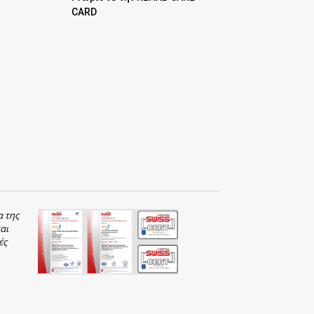
CARD
α της
αι
ές