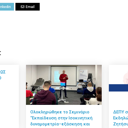
inkedin
Email
:
 ΩΣ
Ο
Ολοκληρώθηκε το Σεμινάριο
ΔΕΠΥ σ
‘’Εκπαίδευση στην Ισοκινητική
Εκδηλώ
δυναμομετρία–εξάσκηση και
Ζητήσω