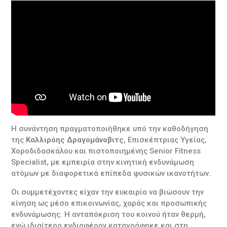
Η συνάντηση πραγματοποιήθηκε υπό την καθοδήγηση
της
Καλλιρόης Δραγομάνοβιτς
, Επισκέπτριας Υγείας,
Χοροδιδασκάλου και πιστοποιημένης Senior Fitness
Specialist, με εμπειρία στην κινητική ενδυνάμωση
ατόμων με διαφορετικά επίπεδα φυσικών ικανοτήτων.
Οι συμμετέχοντες είχαν την ευκαιρία να βιώσουν την
κίνηση ως μέσο επικοινωνίας, χαράς και προσωπικής
ενδυνάμωσης. Η ανταπόκριση του κοινού ήταν θερμή,
ενώ ιδιαίτερο ενδιαφέρον καταγράφηκε και στη