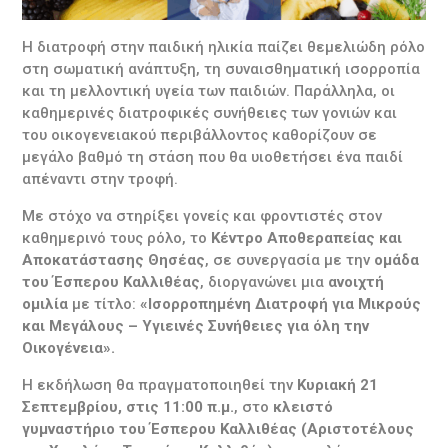
Η διατροφή στην παιδική ηλικία παίζει θεμελιώδη ρόλο
στη σωματική ανάπτυξη, τη συναισθηματική ισορροπία
και τη μελλοντική υγεία των παιδιών. Παράλληλα, οι
καθημερινές διατροφικές συνήθειες των γονιών και
του οικογενειακού περιβάλλοντος καθορίζουν σε
μεγάλο βαθμό τη στάση που θα υιοθετήσει ένα παιδί
απέναντι στην τροφή.
Με στόχο να στηρίξει γονείς και φροντιστές στον
καθημερινό τους ρόλο, το
Κέντρο Αποθεραπείας και
Αποκατάστασης Θησέας
, σε συνεργασία με την
ομάδα
του Έσπερου Καλλιθέας
, διοργανώνει μια
ανοιχτή
ομιλία
με τίτλο:
«Ισορροπημένη Διατροφή για Μικρούς
και Μεγάλους – Υγιεινές Συνήθειες για όλη την
Οικογένεια».
Η εκδήλωση θα πραγματοποιηθεί την
Κυριακή 21
Σεπτεμβρίου, στις 11:00 π.μ.
, στο
κλειστό
γυμναστήριο του Έσπερου Καλλιθέας (Αριστοτέλους