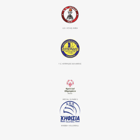
Α.Σ. ΑΤΛΑΣ ΑΜΕΑ
Γ.Σ. ΕΣΠΕΡΙΔΕΣ ΚΑΛΛΙΘΕΑΣ
SPECIAL OLYMPICS
ΚΗΦΙΣΙΆ VOLLEYBALL