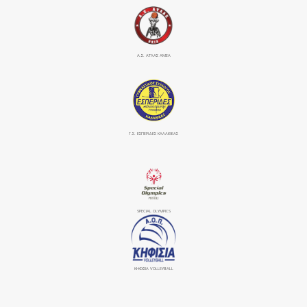
Α.Σ. ΑΤΛΑΣ ΑΜΕΑ
Γ.Σ. ΕΣΠΕΡΙΔΕΣ ΚΑΛΛΙΘΕΑΣ
SPECIAL OLYMPICS
ΚΗΦΙΣΙΆ VOLLEYBALL