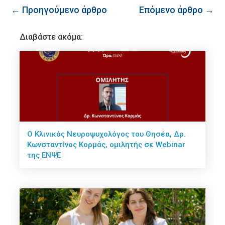
← Προηγούμενο άρθρο
Επόμενο άρθρο →
Διαβάστε ακόμα:
Ο Κλινικός Νευροψυχολόγος του Θησέα, Δρ.
Κωνσταντίνος Κορμάς, ομιλητής σε Webinar
της ΕΝΨΕ