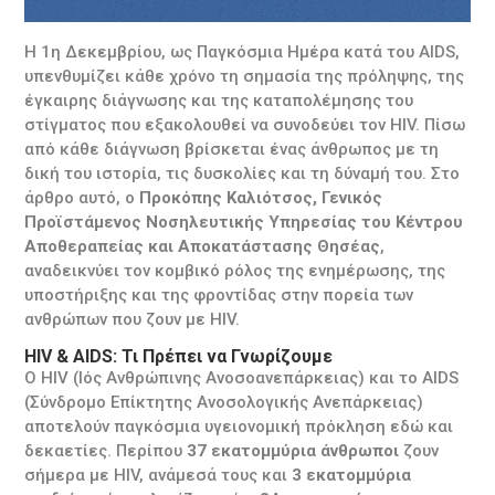
Η 1η Δεκεμβρίου, ως Παγκόσμια Ημέρα κατά του AIDS,
υπενθυμίζει κάθε χρόνο τη σημασία της πρόληψης, της
έγκαιρης διάγνωσης και της καταπολέμησης του
στίγματος που εξακολουθεί να συνοδεύει τον HIV. Πίσω
από κάθε διάγνωση βρίσκεται ένας άνθρωπος με τη
δική του ιστορία, τις δυσκολίες και τη δύναμή του. Στο
άρθρο αυτό, ο
Προκόπης Καλιότσος, Γενικός
Προϊστάμενος Νοσηλευτικής Υπηρεσίας του Κέντρου
Αποθεραπείας και Αποκατάστασης Θησέας
,
αναδεικνύει τον κομβικό ρόλος της ενημέρωσης, της
υποστήριξης και της φροντίδας στην πορεία των
ανθρώπων που ζουν με HIV.
HIV & AIDS: Τι Πρέπει να Γνωρίζουμε
Ο HIV (Ιός Ανθρώπινης Ανοσοανεπάρκειας) και το AIDS
(Σύνδρομο Επίκτητης Ανοσολογικής Ανεπάρκειας)
αποτελούν παγκόσμια υγειονομική πρόκληση εδώ και
δεκαετίες. Περίπου
37 εκατομμύρια άνθρωποι
ζουν
σήμερα με HIV, ανάμεσά τους και
3 εκατομμύρια