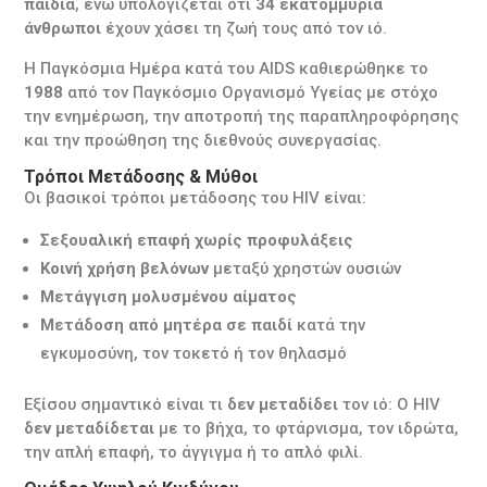
παιδιά
, ενώ υπολογίζεται ότι
34 εκατομμύρια
άνθρωποι
έχουν χάσει τη ζωή τους από τον ιό.
Η Παγκόσμια Ημέρα κατά του AIDS καθιερώθηκε το
1988
από τον Παγκόσμιο Οργανισμό Υγείας με στόχο
την ενημέρωση, την αποτροπή της παραπληροφόρησης
και την προώθηση της διεθνούς συνεργασίας.
Τρόποι Μετάδοσης & Μύθοι
Οι βασικοί τρόποι μετάδοσης του HIV είναι:
Σεξουαλική επαφή χωρίς προφυλάξεις
Κοινή χρήση βελόνων
μεταξύ χρηστών ουσιών
Μετάγγιση μολυσμένου αίματος
Μετάδοση από μητέρα σε παιδί
κατά την
εγκυμοσύνη, τον τοκετό ή τον θηλασμό
Εξίσου σημαντικό είναι τι
δεν μεταδίδει
τον ιό: Ο HIV
δεν μεταδίδεται
με το βήχα, το φτάρνισμα, τον ιδρώτα,
την απλή επαφή, το άγγιγμα ή το απλό φιλί.