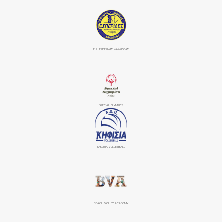
Γ.Σ. ΕΣΠΕΡΙΔΕΣ ΚΑΛΛΙΘΕΑΣ
SPECIAL OLYMPICS
ΚΗΦΙΣΙΆ VOLLEYBALL
BEACH VOLLEY ACADEMY