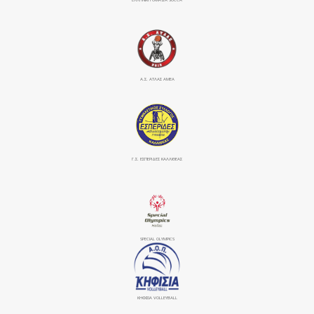
Α.Σ. ΑΤΛΑΣ ΑΜΕΑ
Γ.Σ. ΕΣΠΕΡΙΔΕΣ ΚΑΛΛΙΘΕΑΣ
SPECIAL OLYMPICS
ΚΗΦΙΣΙΆ VOLLEYBALL