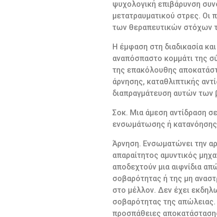
ψυχολογική επιβάρυνση συν
μετατραυματικού στρες. Οι 
των θεραπευτικών στόχων 
Η έμφαση στη διαδικασία κα
αναπόσπαστο κομμάτι της σύ
της επακόλουθης αποκατάστα
άρνησης, καταθλιπτικής αντ
διαπραγμάτευση αυτών των 
Σοκ. Μια άμεση αντίδραση σ
ενσωμάτωσης ή κατανόησης 
Άρνηση. Ενσωματώνει την αρχ
απαραίτητος αμυντικός μηχα
αποδεχτούν μια αιφνίδια απώ
σοβαρότητας ή της μη αναστ
στο μέλλον. Δεν έχει εκδηλω
σοβαρότητας της απώλειας. Μ
προσπάθειες αποκατάστασης,