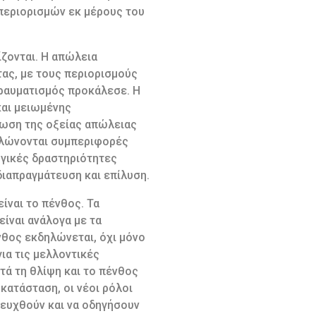
/περιορισμών εκ μέρους του
ίζονται. Η απώλεια
τας, με τους περιορισμούς
τραυματισμός προκάλεσε. Η
και μειωμένης
τωση της οξείας απώλειας
δηλώνονται συμπεριφορές
ωγικές δραστηριότητες
διαπραγμάτευση και επίλυση.
ίναι το πένθος. Τα
ίναι ανάλογα με τα
νθος εκδηλώνεται, όχι μόνο
για τις μελλοντικές
τά τη θλίψη και το πένθος
κατάσταση, οι νέοι ρόλοι
τευχθούν και να οδηγήσουν