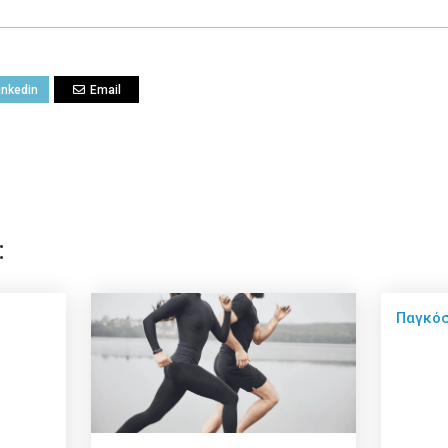
inkedin
Email
:
Παγκόσ