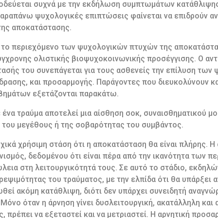
οδεύεται συχνά με την εκδήλωση συμπτωμάτων κατάθλιψης
παραπάνω ψυχολογικές επιπτώσεις φαίνεται να επιδρούν αν
της αποκατάστασης.
ι το περιεχόμενο των ψυχολογικών πτυχών της αποκατάστα
γχρονης ολιστικής βιοψυχοκοινωνικής προσέγγισης. Ο αντ
σής του συνεπάγεται για τους ασθενείς την επίλυση των 
ίδρασης, και προσαρμογής. Παράγοντες που διευκολύνουν κ
βημάτων εξετάζονται παρακάτω.
ε ένα τραύμα αποτελεί μια αίσθηση σοκ, συναισθηματικού μ
του μεγέθους ή της σοβαρότητας του συμβάντος.
ικά χρήσιμη στάση ότι η αποκατάσταση θα είναι πλήρης. Η 
νισμός, δεδομένου ότι είναι πέρα από την ικανότητα των 
λεια στη λειτουργικότητά τους. Σε αυτό το στάδιο, εκδηλώ
ρεψιμότητας του τραύματος, με την ελπίδα ότι θα υπάρξει 
θεί ακόμη κατάθλιψη, διότι δεν υπάρχει συνειδητή αναγνώρ
όνο όταν η άρνηση γίνει δυσλειτουργική, ακατάλληλη και α
 πρέπει να εξεταστεί και να μετριαστεί. Η αρνητική προσ