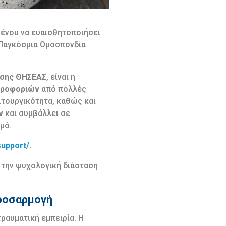
μένου να ευαισθητοποιήσει
 Παγκόσμια Ομοσπονδία
ασης ΘΗΣΕΑΣ
, είναι η
ηροφοριών
από πολλές
ιτουργικότητα, καθώς και
ν
και συμβάλλει σε
μό.
support/
.
 την ψυχολογική διάσταση
προσαρμογή
ραυματική εμπειρία. Η