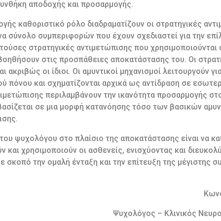
 συνθήκη αποδοχής και προσαρμογής.
ογής καθοριστικό ρόλο διαδραματίζουν οι στρατηγικές αντι
α σύνολο συμπεριφορών που έχουν σχεδιαστεί για την επί
ατούσες στρατηγικές αντιμετώπισης που χρησιμοποιούνται 
 βοηθήσουν στις προσπάθειες αποκατάστασης του. Οι στρατη
αι ακριβώς οι ίδιοι. Οι αμυντικοί μηχανισμοί λειτουργούν γ
ού πόνου και σχηματίζονται αρχικά ως αντίδραση σε εσωτε
ντιμετώπισης περιλαμβάνουν την ικανότητα προσαρμογής στ
βασίζεται σε μια μορφή κατανόησης τόσο των βασικών αμυ
ισης.
 του ψυχολόγου στο πλαίσιο της αποκατάστασης είναι να κα
ν και χρησιμοποιούν οι ασθενείς, ενισχύοντας και διευκο
ε σκοπό την ομαλή ένταξη και την επίτευξη της μέγιστης σ
Κωνσ
Ψυχολόγος – Κλινικός Νευρ