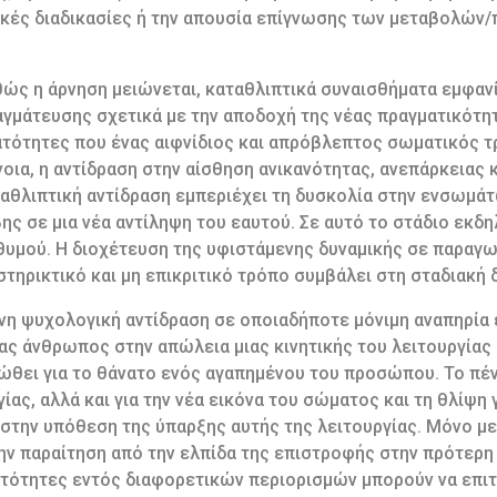
ικές διαδικασίες ή την απουσία επίγνωσης των μεταβολών
θώς η άρνηση μειώνεται, καταθλιπτικά συναισθήματα εμφαν
αγμάτευσης σχετικά με την αποδοχή της νέας πραγματικότη
ατότητες που ένας αιφνίδιος και απρόβλεπτος σωματικός 
ννοια, η αντίδραση στην αίσθηση ανικανότητας, ανεπάρκειας 
ταθλιπτική αντίδραση εμπεριέχει τη δυσκολία στην ενσωμά
βης σε μια νέα αντίληψη του εαυτού. Σε αυτό το στάδιο εκ
θυμού. Η διοχέτευση της υφιστάμενης δυναμικής σε παραγ
τηρικτικό και μη επικριτικό τρόπο συμβάλει στη σταδιακή 
η ψυχολογική αντίδραση σε οποιαδήποτε μόνιμη αναπηρία ε
ς άνθρωπος στην απώλεια μιας κινητικής του λειτουργίας ε
ώθει για το θάνατο ενός αγαπημένου του προσώπου. Το πέ
ίας, αλλά και για την νέα εικόνα του σώματος και τη θλίψη 
στην υπόθεση της ύπαρξης αυτής της λειτουργίας. Μόνο με
την παραίτηση από την ελπίδα της επιστροφής στην πρότερη 
ατότητες εντός διαφορετικών περιορισμών μπορούν να επι