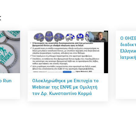
:
Ο ΘΗΣΕ
διαδικ
Ελληνι
Ιατρικ
ο Run
Ολοκληρώθηκε με Επιτυχία το
Webinar της ΕΝΨΕ με Ομιλητή
τον Δρ. Κωνσταντίνο Κορμά