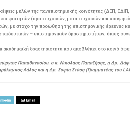
κέψεις μελών της πανεπιστημιακής κοινότητας (ΔΕΠ, ΕΔΙΠ,
 και φοιτητών (προπτυχιακών, μεταπτυχιακών και υποψηφί
ών, με στόχο την προώθηση της επιστημονικής έρευνας και
κπαιδευτικών – επιστημονικών δραστηριοτήτων, όπως συνε
αι ακαδημαϊκή δραστηριότητα που αποβλέπει στο κοινό όφε
Γεώργιος Παπαθανασίου, ο κ. Νικόλαος Παπαζήσης, η Δρ. Δά
 Χαράλαμπος Λάλος και η Δρ. Σοφία Στάση (Γραμματέας του 
inkedin
Email