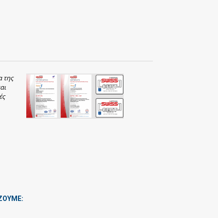
α της
αι
ές
ΖΟΥΜΕ: