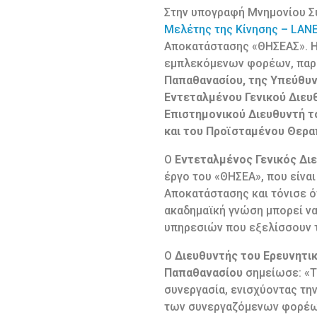
Στην υπογραφή Μνημονίου Σ
Μελέτης της Κίνησης – LA
Αποκατάστασης «ΘΗΣΕΑΣ». Η
εμπλεκόμενων φορέων, παρ
Παπαθανασίου, της Υπεύθυνη
Εντεταλμένου Γενικού Διευ
Επιστημονικού Διευθυντή τ
και του Προϊσταμένου Θερα
Ο
Εντεταλμένος Γενικός Δι
έργο του «ΘΗΣΕΑ», που είνα
Αποκατάστασης και τόνισε ότ
ακαδημαϊκή γνώση μπορεί να
υπηρεσιών που εξελίσσουν τ
Ο
Διευθυντής του Ερευνητι
Παπαθανασίου
σημείωσε: «Το
συνεργασία, ενισχύοντας τη
των συνεργαζόμενων φορέων 