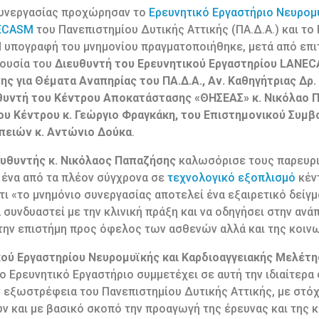
υνεργασίας προχώρησαν το
Ερευνητικό Εργαστήριο Νευρομυ
NECASM
του Πανεπιστημίου Δυτικής Αττικής (ΠΑ.Δ.Α.) και το
 υπογραφή του μνημονίου πραγματοποιήθηκε, μετά από επι
ουσία του
Διευθυντή του Ερευνητικού Εργαστηρίου LANEC
ς για Θέματα Αναπηρίας του ΠΑ.Δ.Α., Αν. Καθηγήτριας Δρ
θυντή του Κέντρου Αποκατάστασης «ΘΗΣΕΑΣ» κ. Νικόλαο 
ου Κέντρου κ. Γεώργιο Φραγκάκη, του Επιστημονικού Συμβ
πειών κ. Αντώνιο Δούκα
.
ευθυντής κ. Νικόλαος Παπαζήσης
καλωσόρισε τους παρευρι
ι ένα από τα πλέον σύγχρονα σε
τεχνολογικό εξοπλισμό
κέν
ι «το μνημόνιο συνεργασίας αποτελεί ένα εξαιρετικό δείγμ
 συνδυαστεί με την κλινική πράξη και να οδηγήσει στην αν
ην επιστήμη προς όφελος των ασθενών αλλά και της κοινω
κού Εργαστηρίου Νευρομυϊκής και Καρδιοαγγειακής Μελέτη
 Ερευνητικό Εργαστήριο συμμετέχει σε αυτή την ιδιαίτερα 
ν εξωστρέφεια του Πανεπιστημίου Δυτικής Αττικής, με στό
και με βασικό σκοπό την προαγωγή της έρευνας και της κ