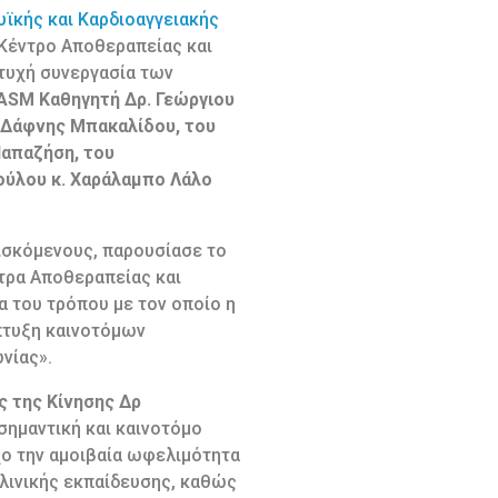
ϊκής και Καρδιοαγγειακής
 Κέντρο Αποθεραπείας και
τυχή συνεργασία των
ASM Καθηγητή Δρ. Γεώργιου
. Δάφνης Μπακαλίδου, του
Παπαζήση, του
ούλου κ. Χαράλαμπο Λάλο
σκόμενους, παρουσίασε το
τρα Αποθεραπείας και
α του τρόπου με τον οποίο η
άπτυξη καινοτόμων
νίας».
ς της
Κίνησης Δρ
σημαντική και καινοτόμο
χο την αμοιβαία ωφελιμότητα
λινικής εκπαίδευσης, καθώς