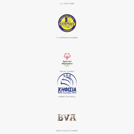
Α.Σ. ΑΤΛΑΣ ΑΜΕΑ
Γ.Σ. ΕΣΠΕΡΙΔΕΣ ΚΑΛΛΙΘΕΑΣ
SPECIAL OLYMPICS
ΚΗΦΙΣΙΆ VOLLEYBALL
BEACH VOLLEY ACADEMY