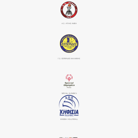
Α.Σ. ΑΤΛΑΣ ΑΜΕΑ
Γ.Σ. ΕΣΠΕΡΙΔΕΣ ΚΑΛΛΙΘΕΑΣ
SPECIAL OLYMPICS
ΚΗΦΙΣΙΆ VOLLEYBALL