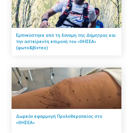
Εμπνεύστηκε από τη δύναμη της Δήμητρας και
την αστείρευτη επιμονή του «ΘΗΣΕΑ»
(φωτο&βίντεο)
Δωρεάν εφαρμογή Προλοθεραπείας στο
«ΘΗΣΕΑ»