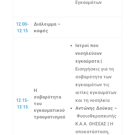
Εγκαυμάτων
Διάλειμμα –
12:00-
καφές
12:15
Ιατροί που
νοσηλεύουν
εγκαύματα
|
Εισηγήσεις για τη
σοβαρότητα των
εγκαυμάτων τις
Η
αιτίες εγκαυμάτων
σοβαρότητα
και τη νοσηλεία
12:15-
του
13:15
Αντώνης Δούκας –
εγκαυματικού
Φυσιοθεραπευτής
τραυματισμού
K.A.A. ΘΗΣΕΑΣ | Η
αποκατάσταση,