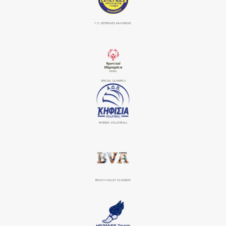
Γ.Σ. ΕΣΠΕΡΙΔΕΣ ΚΑΛΛΙΘΕΑΣ
SPECIAL OLYMPICS
ΚΗΦΙΣΙΆ VOLLEYBALL
BEACH VOLLEY ACADEMY