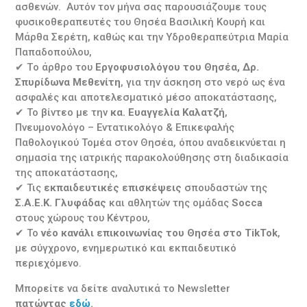
ασθενών. Αυτόν τον μήνα σας παρουσιάζουμε τους
φυσικοθεραπευτές του Θησέα Βασιλική Κουρή και
Μάρθα Σερέτη, καθώς και την Υδροθεραπεύτρια Μαρία
Παπαδοπούλου,
✔ Τo άρθρο του
Εργοφυσιολόγου του Θησέα, Δρ.
Σπυρίδωνα Μεθενίτη
, για την άσκηση στο νερό ως ένα
ασφαλές και αποτελεσματικό μέσο αποκατάστασης,
✔ Το βίντεο με την
κα. Ευαγγελία Καλατζή
,
Πνευμονολόγο – Εντατικολόγο & Επικεφαλής
Παθολογικού Τομέα στον Θησέα, όπου αναδεικνύεται η
σημασία της ιατρικής παρακολούθησης στη διαδικασία
της αποκατάστασης,
✔ Τις
εκπαιδευτικές επισκέψεις
σπουδαστών της
Σ.Α.Ε.Κ. Γλυφάδας
και αθλητών της ομάδας
Socca
στους χώρους του Κέντρου,
✔ Το
νέο κανάλι επικοινωνίας του Θησέα στο TikTok
,
με σύγχρονο, ενημερωτικό και εκπαιδευτικό
περιεχόμενο.
Μπορείτε να δείτε αναλυτικά το Newsletter
πατώντας
εδώ
.