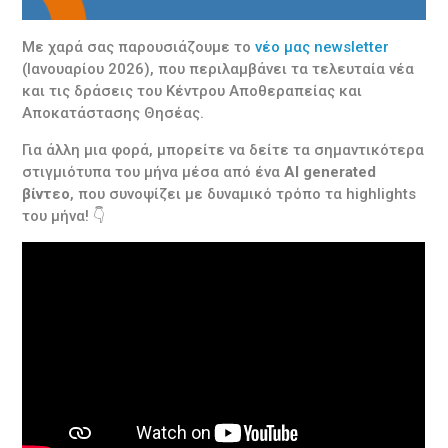
Με χαρά σας παρουσιάζουμε το
νέο μας newsletter
(Ιανουαρίου 2026), που περιλαμβάνει τα τελευταία νέα
και τις δράσεις του Κέντρου Αποθεραπείας και
Αποκατάστασης Θησέας.
Για άλλη μια φορά, μπορείτε να δείτε τα σημαντικότερα
στιγμιότυπα του μήνα μέσα από ένα
AI generated
βίντεο
, που συνοψίζει με δυναμικό τρόπο τα highlights
του μήνα! 👇