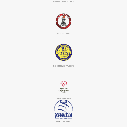
ΕΛΛΗΝΙΚΗ ΟΜΑΔΑ SOCCA
Α.Σ. ΑΤΛΑΣ ΑΜΕΑ
Γ.Σ. ΕΣΠΕΡΙΔΕΣ ΚΑΛΛΙΘΕΑΣ
SPECIAL OLYMPICS
ΚΗΦΙΣΙΆ VOLLEYBALL