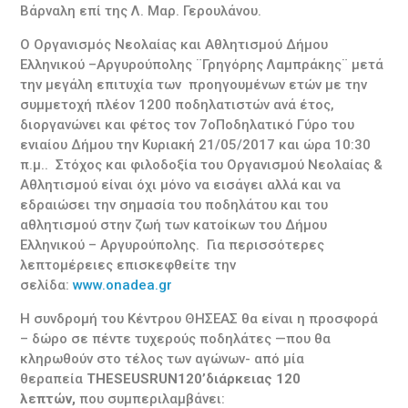
Βάρναλη επί της Λ. Μαρ. Γερουλάνου.
Ο Οργανισμός Νεολαίας και Αθλητισμού Δήμου
Ελληνικού –Αργυρούπολης ¨Γρηγόρης Λαμπράκης¨ μετά
την μεγάλη επιτυχία των προηγουμένων ετών με την
συμμετοχή πλέον 1200 ποδηλατιστών ανά έτος,
διοργανώνει και φέτος τον 7οΠοδηλατικό Γύρο του
ενιαίου Δήμου την Κυριακή 21/05/2017 και ώρα 10:30
π.μ.. Στόχος και φιλοδοξία του Οργανισμού Νεολαίας &
Αθλητισμού είναι όχι μόνο να εισάγει αλλά και να
εδραιώσει την σημασία του ποδηλάτου και του
αθλητισμού στην ζωή των κατοίκων του Δήμου
Ελληνικού – Αργυρούπολης. Για περισσότερες
λεπτομέρειες επισκεφθείτε την
σελίδα:
www.onadea.gr
Η συνδρομή του Κέντρου ΘΗΣΕΑΣ θα είναι η προσφορά
– δώρο σε πέντε τυχερούς ποδηλάτες —που θα
κληρωθούν στο τέλος των αγώνων- από μία
θεραπεία
THESEUSRUN
120’
διάρκειας 120
λεπτών,
που συμπεριλαμβάνει: