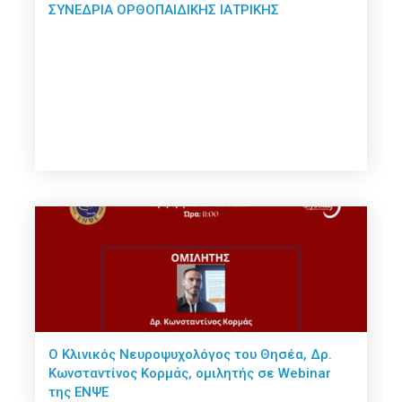
ΣΥΝΕΔΡΙΑ ΟΡΘΟΠΑΙΔΙΚΗΣ ΙΑΤΡΙΚΗΣ
Ο Κλινικός Νευροψυχολόγος του Θησέα, Δρ.
Κωνσταντίνος Κορμάς, ομιλητής σε Webinar
της ΕΝΨΕ