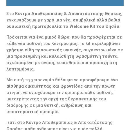
Στο
Κέντρο Αποθεραπείας & Αποκατάστασης Θησέας
,
εγκαινιάζουμε με χαρά μια νέα,
συμβολική αλλά βαθιά
ουσιαστική πρωτοβουλία
: το
Welcome Kit του Θησέα
.
Πρόκειται για ένα
μικρό δώρο
, που θα προσφέρεται σε
κάθε νέο ασθενή του Κέντρου μας. Το kit περιλαμβάνει
χρήσιμα είδη προσωπικής υγιεινής
, συγκεντρωμένα σε
μια
προσεγμένη και καλαίσθητη υφασμάτινη τσάντα
,
σχεδιασμένη με αγάπη, ευαισθησία και προσοχή στη
λεπτομέρεια.
Με αυτή τη χειρονομία θέλουμε να προσφέρουμε
ένα
αίσθημα οικειότητας και φροντίδας
από την πρώτη
στιγμή, να ενισχύσουμε την εμπειρία κάθε ασθενή,
μετατρέποντας την αρχή της θεραπευτικής του
διαδρομής σε μια
θετική, ανθρώπινη και
υποστηρικτική εμπειρία
.
Γιατί στο Κέντρο Αποθεραπείας & Αποκατάστασης
Θησέας, κάθε άνθρωπος είναι για εμάς
πολλά