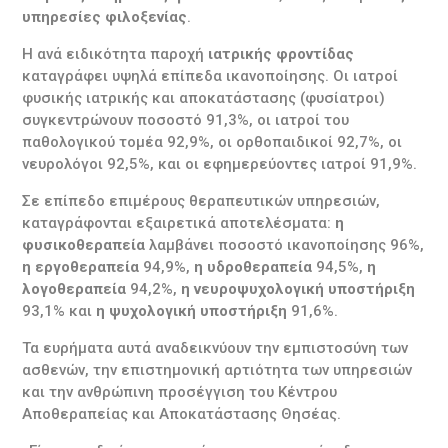
υπηρεσίες φιλοξενίας
.
Η ανά ειδικότητα παροχή
ιατρικής φροντίδας
καταγράφει υψηλά επίπεδα ικανοποίησης. Οι ιατροί
φυσικής ιατρικής και αποκατάστασης (φυσίατροι)
συγκεντρώνουν ποσοστό 91,3%, οι ιατροί του
παθολογικού τομέα 92,9%, οι ορθοπαιδικοί 92,7%, οι
νευρολόγοι 92,5%, και οι εφημερεύοντες ιατροί 91,9%.
Σε επίπεδο επιμέρους θεραπευτικών υπηρεσιών,
καταγράφονται εξαιρετικά αποτελέσματα:
η
φυσικοθεραπεία
λαμβάνει ποσοστό ικανοποίησης 96%,
η εργοθεραπεία
94,9%,
η
υδροθεραπεία
94,5%,
η
λογοθεραπεία
94,2%,
η νευροψυχολογική υποστήριξη
93,1% και
η ψυχολογική υποστήριξη
91,6%.
Τα ευρήματα αυτά αναδεικνύουν την εμπιστοσύνη των
ασθενών, την επιστημονική αρτιότητα των υπηρεσιών
και την ανθρώπινη προσέγγιση του Κέντρου
Αποθεραπείας και Αποκατάστασης Θησέας.