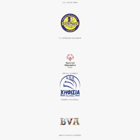
Α.Σ. ΑΤΛΑΣ ΑΜΕΑ
Γ.Σ. ΕΣΠΕΡΙΔΕΣ ΚΑΛΛΙΘΕΑΣ
SPECIAL OLYMPICS
ΚΗΦΙΣΙΆ VOLLEYBALL
BEACH VOLLEY ACADEMY