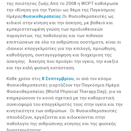
της ποιότητας ζωής.Από το 2008 η WCPT καθιέρωσε
την «Κίνηση για την Υγεία» ως θέμα της Παγκόσμιας
Ημέρας
Φυσικοθεραπείας.
Οι Φυσιοθεραπευτές ως
ειδικοί στην κίνηση και την άσκηση, με βαθειά και
εμπεριστατωμένη γνώση των προδιαθεσικών
παραγόντων, της παθολογίας και των πιθανών
επιπτώσεων σε όλα τα ανθρώπινα συστήματα, είναι οι
ιδανικοί επαγγελματίες για την επιλογή, προώθηση,
καθοδήγηση, συνταγογράφηση και διαχείριση της
άσκησης. Άσκηση που προάγει την υγεία, την ευεξία
και την καλή φυσική κατάσταση.
Κάθε χρόνο στις
8 Σεπτεμβρίου
, οι ανά τον κόσμο
Φυσικοθεραπευτές γιορτάζουν την Παγκόσμια Ημέρα
Φυσικοθεραπείας (World Physical Therapy Day), για να
ενημερώσουν το κοινό σχετικά με την καθοριστική
συνεισφορά του επαγγέλματός τους στην υγεία και την
κινητικότητα των ανθρώπων. Οι Φυσικοθεραπευτές
σπουδάζουν, εργάζονται και ειδικεύονται στην
παθολογία της ανθρώπινης κίνησης και της φυσικής
δραστηριότητας.