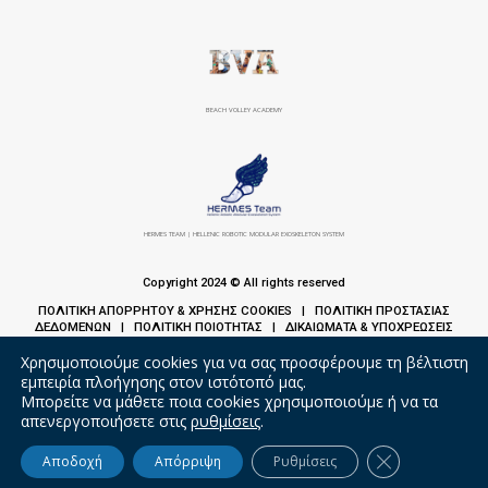
BEACH VOLLEY ACADEMY
HERMES TEAM | HELLENIC ROBOTIC MODULAR EXOSKELETON SYSTEM
Copyright 2024 © All rights reserved
ΠΟΛΙΤΙΚΗ ΑΠΟΡΡΗΤΟΥ & ΧΡΗΣΗΣ COOKIES
ΠΟΛΙΤΙΚΗ ΠΡΟΣΤΑΣΙΑΣ
|
ΔΕΔΟΜΕΝΩΝ
ΠΟΛΙΤΙΚΗ ΠΟΙΟΤΗΤΑΣ
ΔΙΚΑΙΩΜΑΤΑ & ΥΠΟΧΡΕΩΣΕΙΣ
|
|
ΑΣΘΕΝΩΝ
Χρησιμοποιούμε cookies για να σας προσφέρουμε τη βέλτιστη
εμπειρία πλοήγησης στον ιστότοπό μας.
Μπορείτε να μάθετε ποια cookies χρησιμοποιούμε ή να τα
απενεργοποιήσετε στις
ρυθμίσεις
.
Κλείσιμο του 
Αποδοχή
Απόρριψη
Ρυθμίσεις