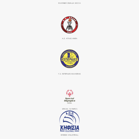
ΕΛΛΗΝΙΚΗ ΟΜΑΔΑ SOCCA
Α.Σ. ΑΤΛΑΣ ΑΜΕΑ
Γ.Σ. ΕΣΠΕΡΙΔΕΣ ΚΑΛΛΙΘΕΑΣ
SPECIAL OLYMPICS
ΚΗΦΙΣΙΆ VOLLEYBALL