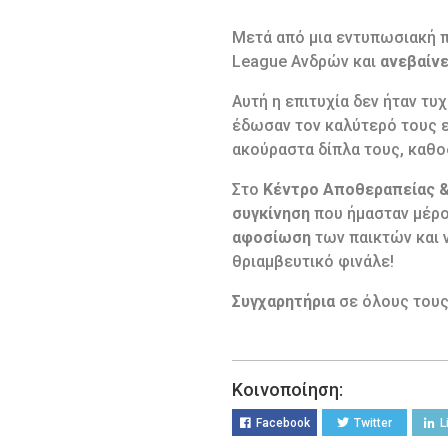
Μετά από μια εντυπωσιακή π
League Ανδρών και
ανεβαίνε
Αυτή η επιτυχία δεν ήταν τυ
έδωσαν τον καλύτερό τους ε
ακούραστα δίπλα τους, καθο
Στο
Κέντρο Αποθεραπείας 
συγκίνηση
που ήμασταν μέρο
αφοσίωση
των παικτών και 
θριαμβευτικό φινάλε!
Συγχαρητήρια
σε όλους τους 
Κοινοποίηση:
Facebook
Twitter
L