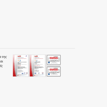
α της
αι
ές