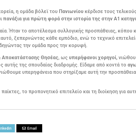
ορεία, η ομάδα βόλεϊ του
Πανιωνίου
κέρδισε τους τελικούς
ι πανάξια για πρώτη φορά στην ιστορία της στην Α1 κατηγο
χαία. Ήταν το αποτέλεσμα συλλογικής προσπάθειας, κόπου κ
αυτό, ξεπερνώντας κάθε εμπόδιο, ενώ το τεχνικό επιτελείο
δηγώντας την ομάδα προς την κορυφή.
& Αποκατάστασης Θησέας
, ως
υπερήφανοι χορηγοί
, νιώθο
ς αυτής της σπουδαίας διαδρομής. Είδαμε από κοντά το
αγω
νιώθουμε υπερηφάνεια που στηρίξαμε αυτή την προσπάθεια 
παίκτες, το προπονητικό επιτελείο και τη διοίκηση για αυτ
inkedin
Email