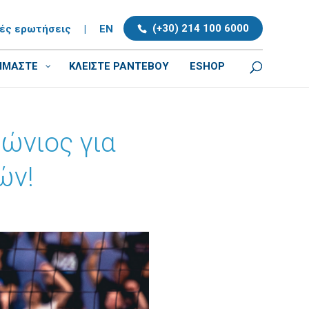
(+30) 214 100 6000
νές ερωτήσεις
|
EN
ΕΙΜΑΣΤΕ
ΚΛΕΊΣΤΕ ΡΑΝΤΕΒΟΎ
ESHOP
ώνιος για
ών!