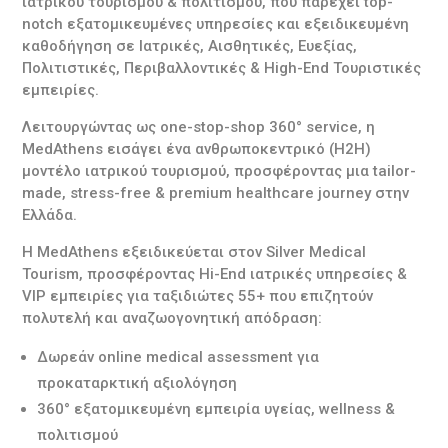
ιατρικού τουρισμού & πολιτισμού, που παρέχει top-
notch εξατομικευμένες υπηρεσίες και εξειδικευμένη
καθοδήγηση σε Ιατρικές, Αισθητικές, Ευεξίας,
Πολιτιστικές, Περιβαλλοντικές & High-End Τουριστικές
εμπειρίες.
Λειτουργώντας ως one-stop-shop 360° service, η
MedAthens εισάγει ένα ανθρωποκεντρικό (H2H)
μοντέλο ιατρικού τουρισμού, προσφέροντας μια tailor-
made, stress-free & premium healthcare journey στην
Ελλάδα.
Η MedAthens εξειδικεύεται στον Silver Medical
Tourism, προσφέροντας Hi-End ιατρικές υπηρεσίες &
VIP εμπειρίες για ταξιδιώτες 55+ που επιζητούν
πολυτελή και αναζωογονητική απόδραση:
Δωρεάν online medical assessment για
προκαταρκτική αξιολόγηση
360° εξατομικευμένη εμπειρία υγείας, wellness &
πολιτισμού