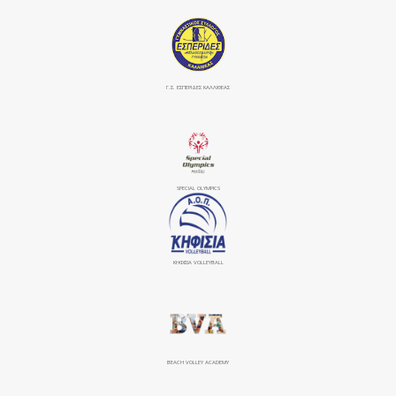
Γ.Σ. ΕΣΠΕΡΙΔΕΣ ΚΑΛΛΙΘΕΑΣ
SPECIAL OLYMPICS
ΚΗΦΙΣΙΆ VOLLEYBALL
BEACH VOLLEY ACADEMY