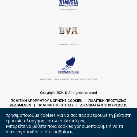
ΚΗΦΙΣΙΆ VOLLEYBALL
BEACH VOLLEY ACADEMY
HERMES TEAM | HELLENIC ROBOTIC MODULAR EXOSKELETON SYSTEM
Copyright 2024 © All rights reserved
ΠΟΛΙΤΙΚΗ ΑΠΟΡΡΗΤΟΥ & ΧΡΗΣΗΣ COOKIES
ΠΟΛΙΤΙΚΗ ΠΡΟΣΤΑΣΙΑΣ
|
ΔΕΔΟΜΕΝΩΝ
ΠΟΛΙΤΙΚΗ ΠΟΙΟΤΗΤΑΣ
ΔΙΚΑΙΩΜΑΤΑ & ΥΠΟΧΡΕΩΣΕΙΣ
|
|
ΑΣΘΕΝΩΝ
Χρησιμοποιούμε cookies για να σας προσφέρουμε τη βέλτιστη
εμπειρία πλοήγησης στον ιστότοπό μας.
Μπορείτε να μάθετε ποια cookies χρησιμοποιούμε ή να τα
απενεργοποιήσετε στις
ρυθμίσεις
.