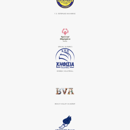
Γ.Σ. ΕΣΠΕΡΙΔΕΣ ΚΑΛΛΙΘΕΑΣ
SPECIAL OLYMPICS
ΚΗΦΙΣΙΆ VOLLEYBALL
BEACH VOLLEY ACADEMY