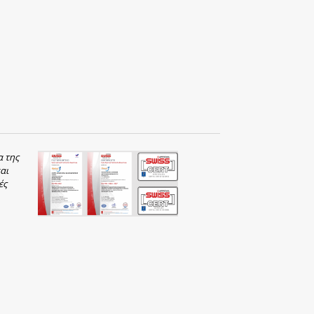
α της
αι
ές