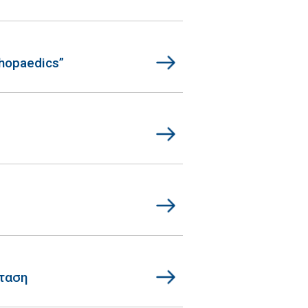
hopaedics”
ταση