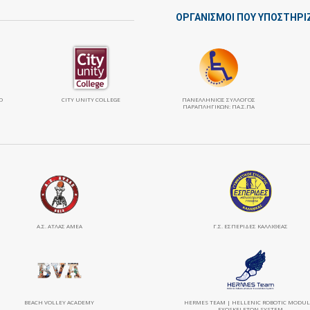
ΟΡΓΑΝΙΣΜΟΙ ΠΟΥ ΥΠΟΣΤΗΡΙ
Ο
CITY UNITY COLLEGE
ΠΑΝΕΛΛΉΝΙΟΣ ΣΎΛΛΟΓΟΣ
ΠΑΡΑΠΛΗΓΙΚΏΝ: ΠΑ.Σ.ΠΑ
Α.Σ. ΑΤΛΑΣ ΑΜΕΑ
Γ.Σ. ΕΣΠΕΡΙΔΕΣ ΚΑΛΛΙΘΕΑΣ
BEACH VOLLEY ACADEMY
HERMES TEAM | HELLENIC ROBOTIC MODU
EXOSKELETON SYSTEM